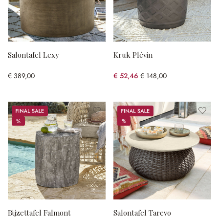
Salontafel Lexy
Kruk Plévin
€ 389,00
€ 52,46
€ 148,00
(64.55% gespart)
Sale
Sale
%
%
%
%
Bijzettafel Falmont
Salontafel Tarevo