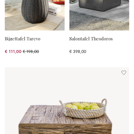
Bijzettafel Tarevo
Salontafel Theodoros
€ 111,00
€ 198,00
€ 398,00
(43.94% gespart)