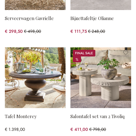
Serveerwagen Gavrielle
Bijzettafeltje Olianne
€ 298,50
€ 498,00
€ 111,75
€ 248,00
(40.06% gespart)
(54.94% gespart)
Sale
%
%
Tafel Monterey
Salontafel set van 2 Tivoliq
€ 1.398,00
€ 411,00
€ 798,00
(48.5% gespart)