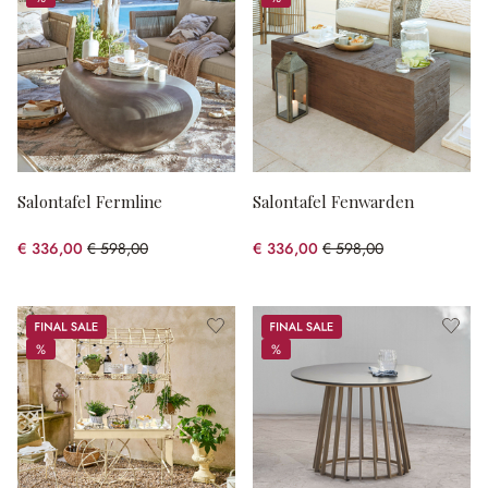
%
%
Salontafel Fermline
Salontafel Fenwarden
€ 336,00
€ 598,00
€ 336,00
€ 598,00
(43.81% gespart)
(43.81% gespart)
Sale
Sale
%
%
%
%