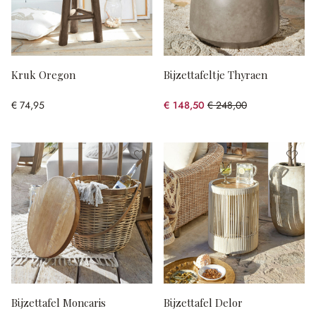
Kruk Oregon
Bijzettafeltje Thyraen
€ 74,95
€ 148,50
€ 248,00
(40.12% gespart)
Bijzettafel Moncaris
Bijzettafel Delor