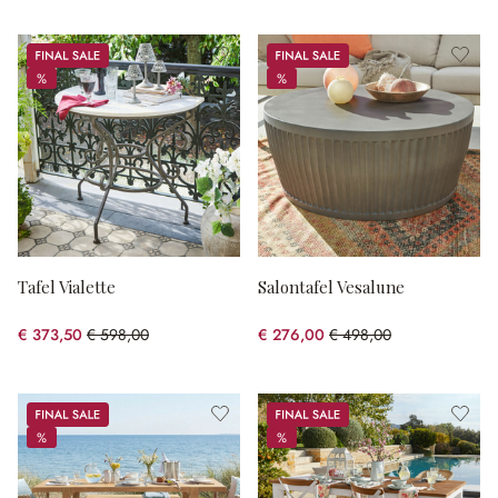
Sale
Sale
%
%
%
%
Tafel Vialette
Salontafel Vesalune
€ 373,50
€ 598,00
€ 276,00
€ 498,00
(37.54% gespart)
(44.58% gespart)
Sale
Sale
%
%
%
%