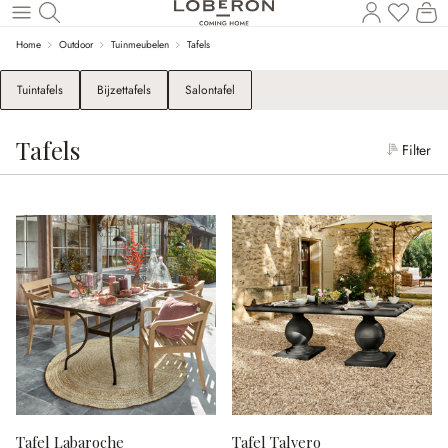
Wi
Naar de hoofdinhoud
Home
Outdoor
Tuinmeubelen
Tafels
Tuintafels
Bijzettafels
Salontafel
Tafels
Filter
Tafel Labaroche
Tafel Talvero