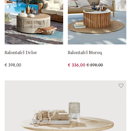
Salontafel Delor
Salontafel Moroq
€ 398,00
€ 336,00
€ 598,00
(43.81% gespart)