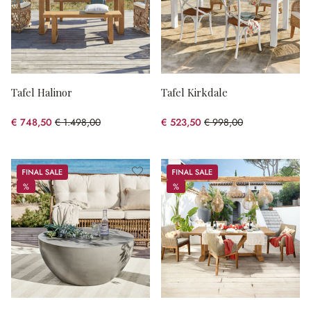
Tafel Halinor
Tafel Kirkdale
€ 748,50
€ 1.498,00
€ 523,50
€ 998,00
(50.03% gespart)
(47.55% gespart)
Sale
Sale
%
%
%
%