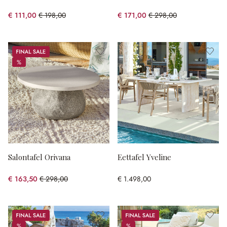
€ 111,00
€ 198,00
€ 171,00
€ 298,00
(43.94% gespart)
(42.62% gespart)
Sale
%
%
Salontafel Orivana
Eettafel Yveline
€ 163,50
€ 298,00
€ 1.498,00
(45.13% gespart)
Sale
Sale
%
%