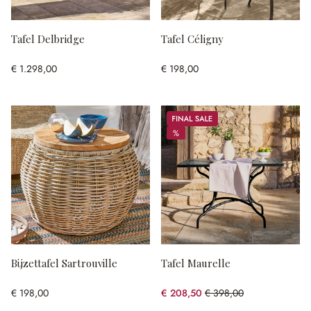
Tafel Delbridge
Tafel Céligny
€ 1.298,00
€ 198,00
Sale
%
%
Bijzettafel Sartrouville
Tafel Maurelle
€ 198,00
€ 208,50
€ 398,00
(47.61% gespart)