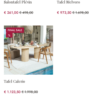
Salontafel Plévin
Tafel Melvoro
€ 261,00
€ 498,00
€ 973,50
€ 1.698,00
(47.59% gespart)
(42.67% gespart)
Sale
%
%
Tafel Calerio
€ 1.123,50
€ 1.998,00
(43.77% gespart)