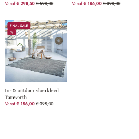
Vanaf
€ 298,50
€ 598,00
Vanaf
€ 186,00
€ 398,00
(50.08% gespart)
(53.27% gespart)
Sale
%
%
In- & outdoor vloerkleed
Tamworth
Vanaf
€ 186,00
€ 398,00
(53.27% gespart)