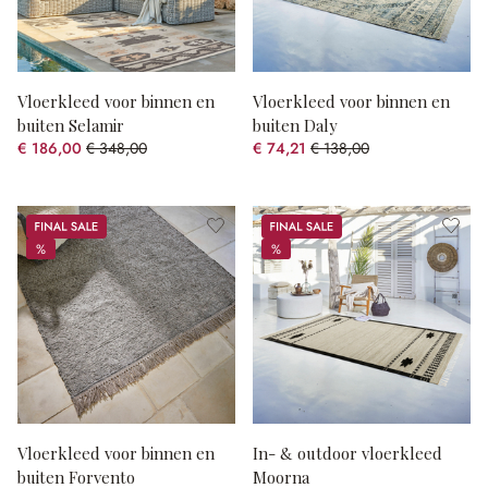
Vloerkleed voor binnen en
Vloerkleed voor binnen en
buiten Selamir
buiten Daly
€ 186,00
€ 348,00
€ 74,21
€ 138,00
(46.55% gespart)
(46.22% gespart)
Sale
Sale
%
%
%
%
Vloerkleed voor binnen en
In- & outdoor vloerkleed
buiten Forvento
Moorna