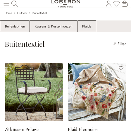
Wi
Naar de hoofdinhoud
Home
Outdoor
Buitentextiel
Buitentapijten
Kussens & Kussenhoezen
Plaids
Buitentextiel
Filter
Zitkussen Pelagia
Plaid Eleonoire