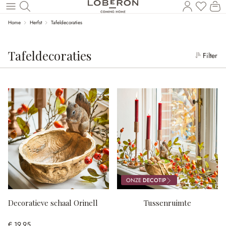
Wi
Naar de hoofdinhoud
Home
Herfst
Tafeldecoraties
Tafeldecoraties
Filter
ONZE
DECOTIP
Decoratieve schaal Orinell
Tussenruimte
€ 19,95