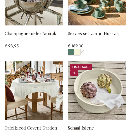
Champagnekoeler Amirak
Servies set van 30 Norrvik
€ 98,95
€ 189,00
Toon alle kleuren
Sale
%
%
Tafelkleed Covent Garden
Schaal Islene