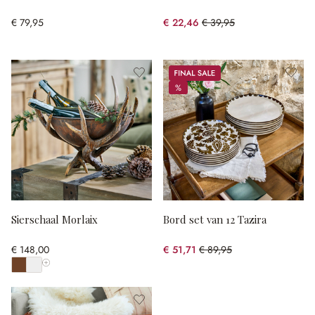
€ 79,95
€ 22,46
€ 39,95
(43.78% gespart)
Sale
%
%
Sierschaal Morlaix
Bord set van 12 Tazira
€ 148,00
€ 51,71
€ 89,95
(42.51% gespart)
Toon alle kleuren