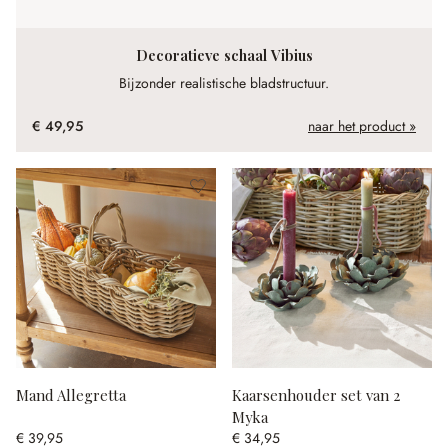
Decoratieve schaal Vibius
Bijzonder realistische bladstructuur.
€ 49,95
naar het product »
Mand Allegretta
Kaarsenhouder set van 2
Myka
€ 39,95
€ 34,95