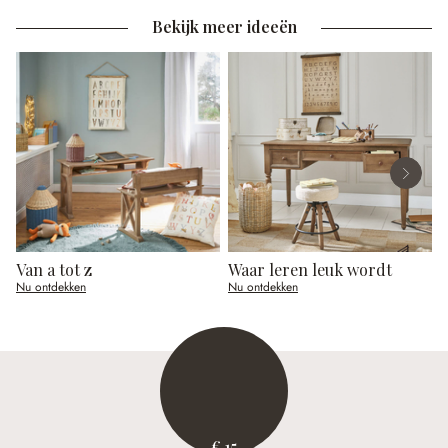
Bekijk meer ideeën
Van a tot z
Waar leren leuk wordt
O
Nu ontdekken
Nu ontdekken
N
€ 15