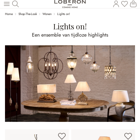
U heef
Wi
Naar de hoofdinhoud
Home
Shop-The-Look
Wonen
Lights on!
Lights on!
Een ensemble van tijdloze highlights