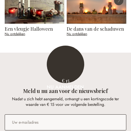
Een vleugje Halloween
De dans van de schaduwen
Nu ontdekken
Nu ontdekken
N
€ 15
NU AANMELDEN
Meld u nu aan voor de nieuwsbrief
Nadat u zich hebt aangemeld, ontvangt u een kortingscode ter
waarde van € 15 voor uw volgende bestelling.
E-mailadres
*