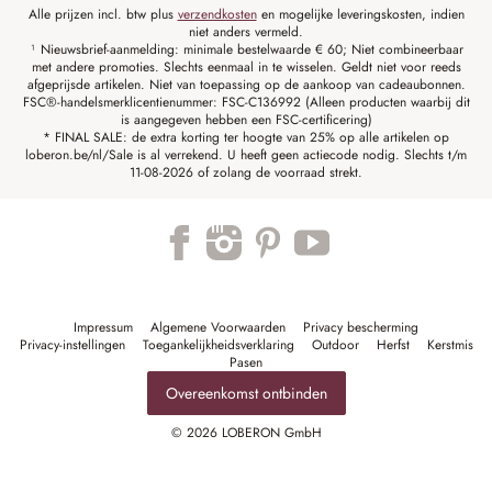
Alle prijzen incl. btw plus
verzendkosten
en mogelijke leveringskosten, indien
niet anders vermeld.
¹ Nieuwsbrief-aanmelding: minimale bestelwaarde € 60; Niet combineerbaar
met andere promoties. Slechts eenmaal in te wisselen. Geldt niet voor reeds
afgeprijsde artikelen. Niet van toepassing op de aankoop van cadeaubonnen.
FSC®-handelsmerklicentienummer: FSC-C136992 (Alleen producten waarbij dit
is aangegeven hebben een FSC-certificering)
* FINAL SALE: de extra korting ter hoogte van 25% op alle artikelen op
loberon.be/nl/Sale is al verrekend. U heeft geen actiecode nodig. Slechts t/m
11-08-2026 of zolang de voorraad strekt.
Impressum
Algemene Voorwaarden
Privacy bescherming
Privacy-instellingen
Toegankelijkheidsverklaring
Outdoor
Herfst
Kerstmis
Pasen
Overeenkomst ontbinden
© 2026 LOBERON GmbH