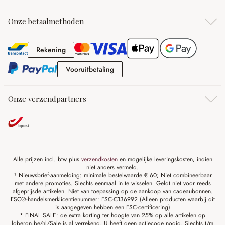
Onze betaalmethoden
Rekening
Rekening
Vooruitbetaling
Vooruitbetaling
Onze verzendpartners
Alle prijzen incl. btw plus
verzendkosten
en mogelijke leveringskosten, indien
niet anders vermeld.
¹ Nieuwsbrief-aanmelding: minimale bestelwaarde € 60; Niet combineerbaar
met andere promoties. Slechts eenmaal in te wisselen. Geldt niet voor reeds
afgeprijsde artikelen. Niet van toepassing op de aankoop van cadeaubonnen.
FSC®-handelsmerklicentienummer: FSC-C136992 (Alleen producten waarbij dit
is aangegeven hebben een FSC-certificering)
* FINAL SALE: de extra korting ter hoogte van 25% op alle artikelen op
loberon.be/nl/Sale is al verrekend. U heeft geen actiecode nodig. Slechts t/m