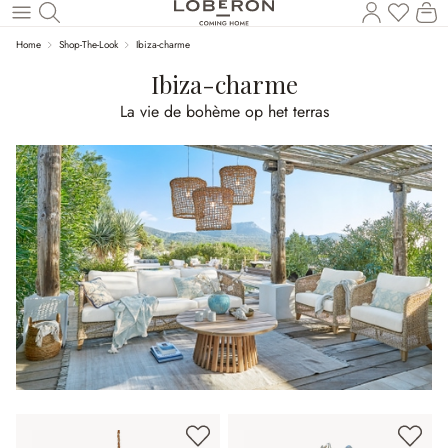
U heef
Wi
Naar de hoofdinhoud
Home
Shop-The-Look
Ibiza-charme
Ibiza-charme
La vie de bohème op het terras