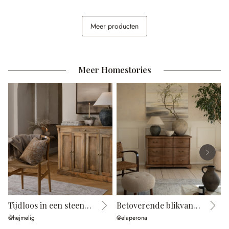
Badkamerset Luton
Meer producten
€ 44,95
Meer Homestories
Tijdloos in een steenlook
Betoverende blikvanger
@hejmelig
@elaperona
@