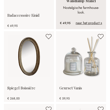
Wandlamp Manel
Nostalgische farmhouse-
look.
Badaccessoire Einid
naar het product »
€ 49,95
€ 69,95
Spiegel Boissiére
Geurset Vanis
€ 268,00
€ 59,95