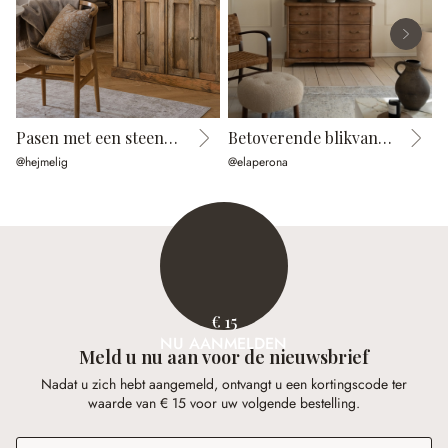
Pasen met een steenlook
Betoverende blikvanger
@hejmelig
@elaperona
@
€ 15
NU AANMELDEN
Meld u nu aan voor de nieuwsbrief
Nadat u zich hebt aangemeld, ontvangt u een kortingscode ter
waarde van € 15 voor uw volgende bestelling.
E-mailadres
*