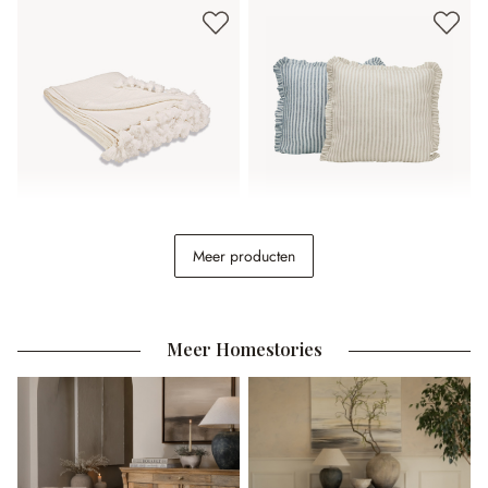
Plaid Amlamé
Kussenhoes set van 2
Meer producten
Brenda
€ 56,95
€ 22,95
Meer Homestories