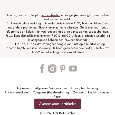
Alle prijzen incl. btw plus
verzendkosten
en mogelijke leveringskosten, indien
niet anders vermeld.
¹ Nieuwsbrief-aanmelding: minimale bestelwaarde € 60; Niet combineerbaar
met andere promoties. Slechts eenmaal in te wisselen. Geldt niet voor reeds
afgeprijsde artikelen. Niet van toepassing op de aankoop van cadeaubonnen.
FSC®-handelsmerklicentienummer: FSC-C136992 (Alleen producten waarbij dit
is aangegeven hebben een FSC-certificering)
* FINAL SALE: de extra korting ter hoogte van 25% op alle artikelen op
loberon.be/nl/Sale is al verrekend. U heeft geen actiecode nodig. Slechts t/m
11-08-2026 of zolang de voorraad strekt.
Impressum
Algemene Voorwaarden
Privacy bescherming
Privacy-instellingen
Toegankelijkheidsverklaring
Outdoor
Herfst
Kerstmis
Pasen
Overeenkomst ontbinden
© 2026 LOBERON GmbH