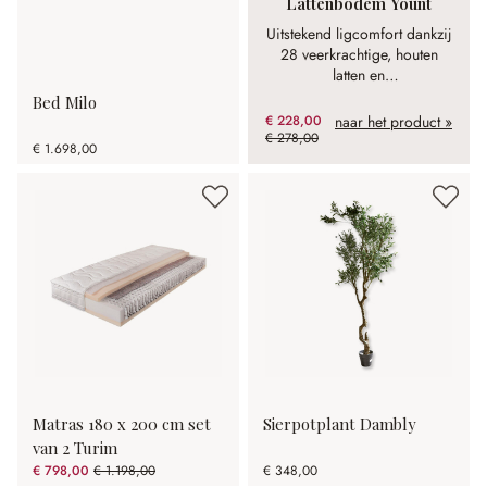
Lattenbodem Yount
Uitstekend ligcomfort dankzij
28 veerkrachtige, houten
latten en
hardheidsregulering.
Bed Milo
€ 228,00
naar het product »
€ 278,00
(17.99% gespart)
€ 1.698,00
Matras 180 x 200 cm set
Sierpotplant Dambly
van 2 Turim
€ 798,00
€ 1.198,00
€ 348,00
(33.39% gespart)