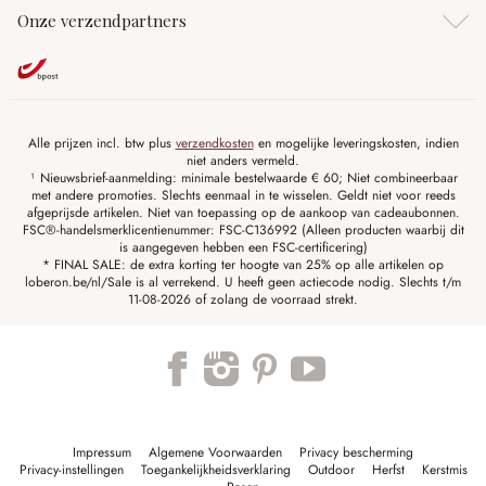
Onze verzendpartners
Alle prijzen incl. btw plus
verzendkosten
en mogelijke leveringskosten, indien
niet anders vermeld.
¹ Nieuwsbrief-aanmelding: minimale bestelwaarde € 60; Niet combineerbaar
met andere promoties. Slechts eenmaal in te wisselen. Geldt niet voor reeds
afgeprijsde artikelen. Niet van toepassing op de aankoop van cadeaubonnen.
FSC®-handelsmerklicentienummer: FSC-C136992 (Alleen producten waarbij dit
is aangegeven hebben een FSC-certificering)
* FINAL SALE: de extra korting ter hoogte van 25% op alle artikelen op
loberon.be/nl/Sale is al verrekend. U heeft geen actiecode nodig. Slechts t/m
11-08-2026 of zolang de voorraad strekt.
Impressum
Algemene Voorwaarden
Privacy bescherming
Privacy-instellingen
Toegankelijkheidsverklaring
Outdoor
Herfst
Kerstmis