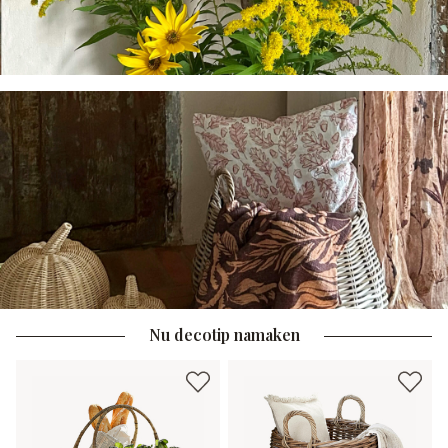
Nu decotip namaken