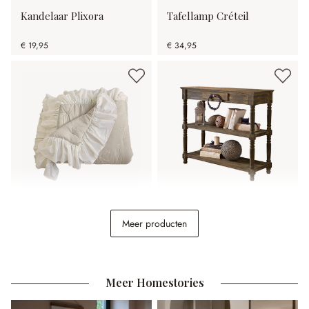
Kandelaar Plixora
Tafellamp Créteil
€ 19,95
€ 34,95
Quilt Clarissa
Sidetable Roubaix
Meer producten
€ 198,00
€ 248,00
Meer Homestories