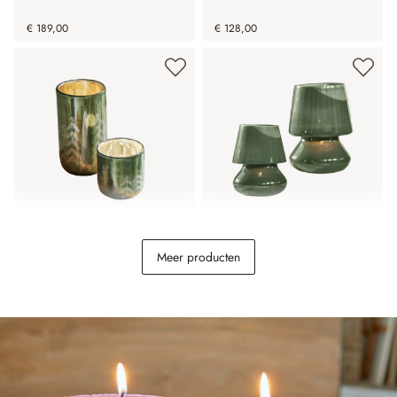
€ 189,00
€ 128,00
Windlicht set van 2
Windlichtje set van 2
Meer producten
Harifaz
Sorrivella
€ 29,95
€ 29,95