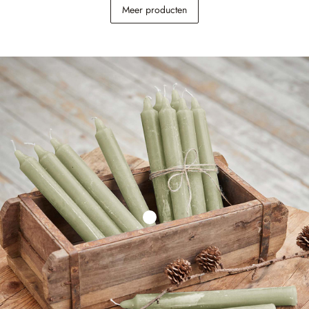
Hanglantaarn set van 2
Windlicht Dions
Meer producten
Mikella
€ 29,95
€ 48,95