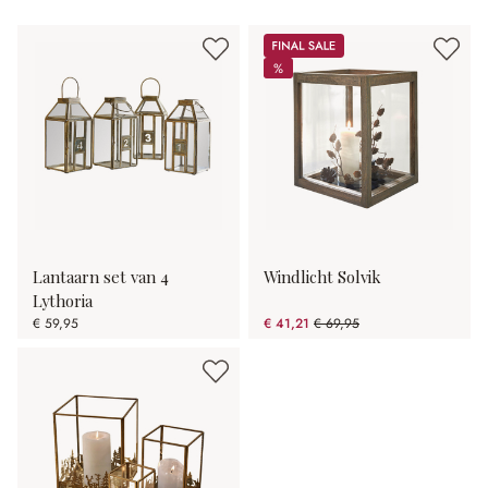
Sale
%
%
Lantaarn set van 4
Windlicht Solvik
Lythoria
€ 59,95
€ 41,21
€ 69,95
(41.09% gespart)