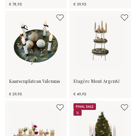
€ 78,95
€ 39,95
Kaarsenplateau Valenzas
Etagère Mont Argenté
€ 29,95
€ 49,95
Sale
%
%