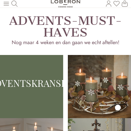
U heef
Wi
Naar de hoofdinhoud
ADVENTS-MUST-
HAVES
Nog maar 4 weken en dan gaan we echt aftellen!
DVENTSKRANSEN