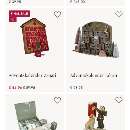
€ 39,95
€ 248,00
Sale
%
%
Adventskalender Zanari
Adventskalender Léran
€ 44,96
€ 89,95
€ 98,95
(50.02% gespart)