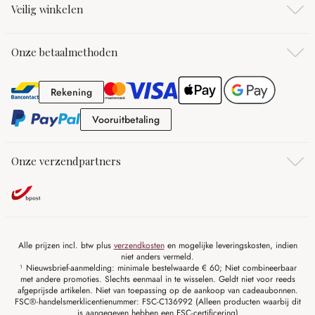
Veilig winkelen
Onze betaalmethoden
Rekening
Rekening
Vooruitbetaling
Vooruitbetaling
Onze verzendpartners
Alle prijzen incl. btw plus
verzendkosten
en mogelijke leveringskosten, indien
niet anders vermeld.
¹ Nieuwsbrief-aanmelding: minimale bestelwaarde € 60; Niet combineerbaar
met andere promoties. Slechts eenmaal in te wisselen. Geldt niet voor reeds
afgeprijsde artikelen. Niet van toepassing op de aankoop van cadeaubonnen.
FSC®-handelsmerklicentienummer: FSC-C136992 (Alleen producten waarbij dit
is aangegeven hebben een FSC-certificering)