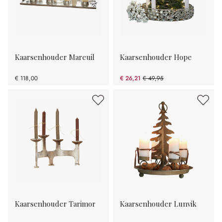
Kaarsenhouder Mareuil
Kaarsenhouder Hope
€ 118,00
€ 26,21
€ 49,95
(47.53% gespart)
Kaarsenhouder Tarimor
Kaarsenhouder Lunvik