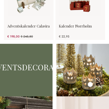
Adventskalender Calavira
Kalender Norrholm
€ 198,00
€ 245,80
€ 22,95
(19.45% gespart)
VENTSDECORATIE