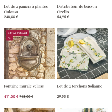
Lot de 2 paniers à plantes
Distributeur de boisson
Gialousa
Cirellis
248,00 €
54,95 €
Promos
%
%
Fontaine murale Veliras
Lot de 2 torchons Solianne
411,00 €
748,00 €
29,95 €
(45.05%spared)