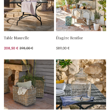
Table Maurelle
Étagère Rentlor
208,50 €
398,00 €
589,00 €
(47.61%spared)