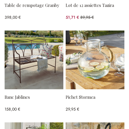
Table de rempotage Granby
Lot de 12 assiettes Tazira
398,00 €
51,71 €
89,95 €
(42.51%spared)
Banc Jablines
Pichet Stormea
158,00 €
29,95 €