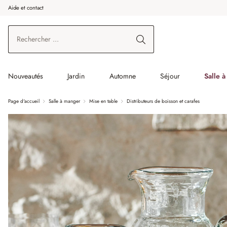
Aide et contact
enir au contenu principal
Aller à la recherche
Aller à la navigation principale
Nouveautés
Jardin
Automne
Séjour
Salle 
Page d'accueil
Salle à manger
Mise en table
Distributeurs de boisson et carafes