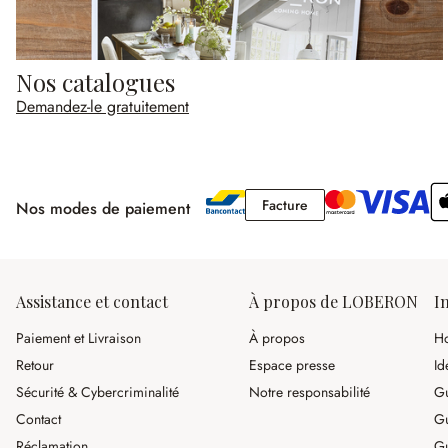
Nos catalogues
Demandez-le gratuitement
Facture
Facture
Nos modes de paiement
Assistance et contact
À propos de LOBERON
I
Paiement et Livraison
À propos
Ho
Retour
Espace presse
Id
Sécurité & Cybercriminalité
Notre responsabilité
Gu
Contact
Gu
Réclamation
Gu