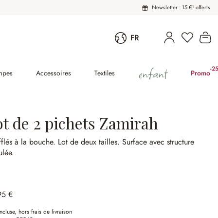
Newsletter : 15 €¹ offerts
Vous avez
Le
FR
enfant
-2
(2
mpes
Accessoires
Textiles
Promo
ot de 2 pichets Zamirah
flés à la bouche.
Lot de deux tailles.
Surface avec structure
ulée.
95 €
ncluse, hors frais de livraison