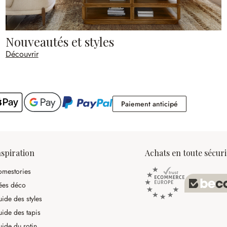
Nouveautés et styles
Découvrir
Paiement antic
Paiement anticipé
nspiration
Achats en toute sécuri
mestories
ées déco
ide des styles
ide des tapis
ide du rotin