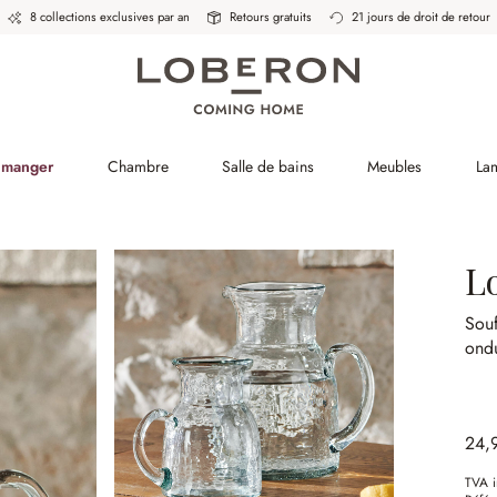
8 collections exclusives par an
Retours gratuits
21 jours de droit de retour
à manger
Chambre
Salle de bains
Meubles
La
L
Souf
ond
24,
TVA i