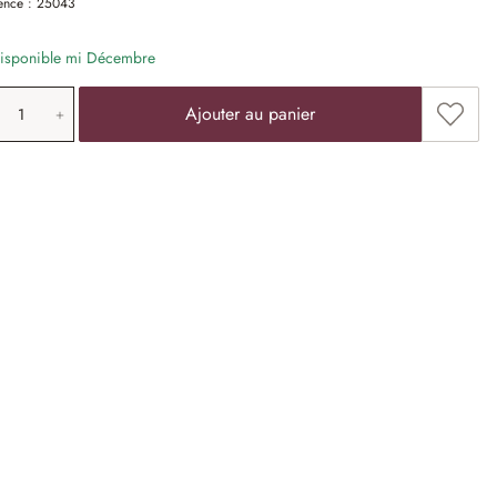
ence :
25043
isponible mi Décembre
antité de produit: saisissez la valeur souha
Ajoute
Ajouter au panier