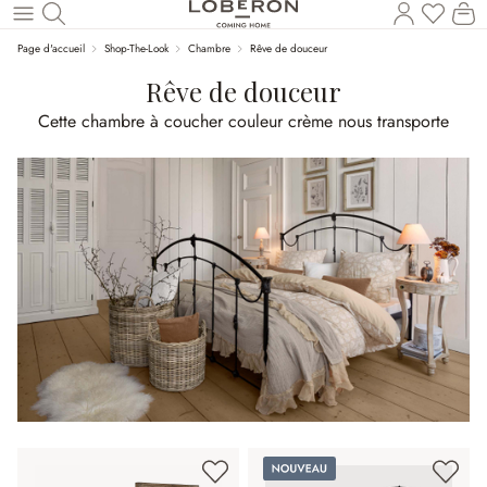
Vous a
Le
Revenir au contenu principal
Page d'accueil
Shop-The-Look
Chambre
Rêve de douceur
Rêve de douceur
Cette chambre à coucher couleur crème nous transporte
Nouveau