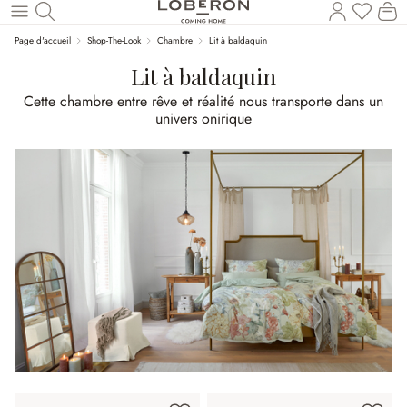
Vous a
Le
Revenir au contenu principal
Page d'accueil
Shop-The-Look
Chambre
Lit à baldaquin
Lit à baldaquin
Cette chambre entre rêve et réalité nous transporte dans un
univers onirique