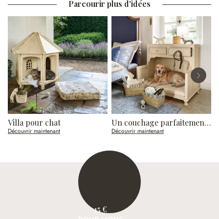
Parcourir plus d'idées
Villa pour chat
Un couchage parfaitement intégré
Découvrir maintenant
Découvrir maintenant
D
15 €