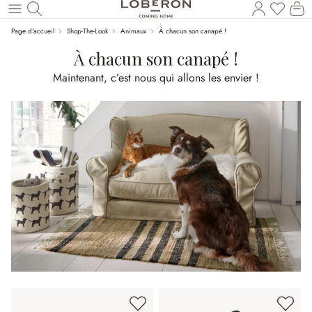
Vous a
Le
Revenir au contenu principal
Page d'accueil
Shop-The-Look
Animaux
À chacun son canapé !
À chacun son canapé !
Maintenant, c’est nous qui allons les envier !