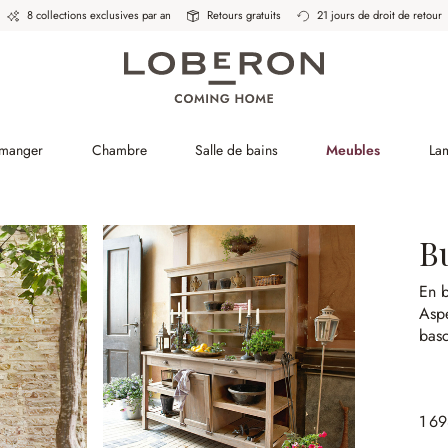
8 collections exclusives par an
Retours gratuits
21 jours de droit de retour
 manger
Chambre
Salle de bains
Meubles
La
Bu
En b
Aspe
basc
1 6