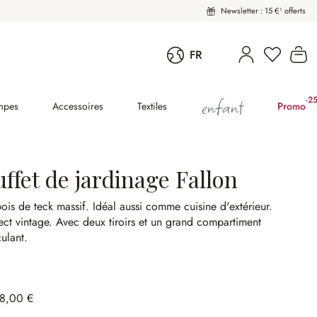
Newsletter : 15 €¹ offerts
Vous avez
Le
FR
enfant
-2
(2
mpes
Accessoires
Textiles
Promo
ffet de jardinage Fallon
ois de teck massif.
Idéal aussi comme cuisine d'extérieur.
ct vintage.
Avec deux tiroirs et un grand compartiment
ulant.
98,00 €