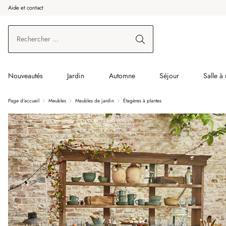
Aide et contact
enir au contenu principal
Aller à la recherche
Aller à la navigation principale
Nouveautés
Jardin
Automne
Séjour
Salle à
Page d'accueil
Meubles
Meubles de jardin
Étagères à plantes