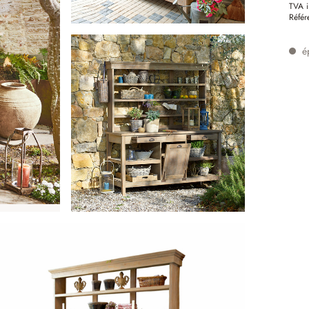
TVA i
Référ
é