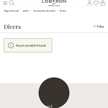
Le
Revenir au contenu principal
Page d'accueil
Jardin
Accessoires de jardin
Divers
Divers
Filtre
Aucun produit trouvé.
15 €