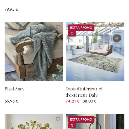
79,95 €
Promos
%
%
Plaid Ancy
Tapis d'intérieur et
d'extérieur Daly
59,95 €
74,21 €
138,00 €
(46.22%spared)
Promos
%
%