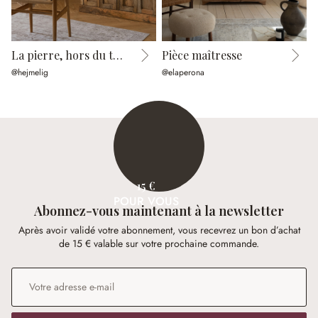
La pierre, hors du temps
Pièce maîtresse
@hejmelig
@elaperona
@
15 €
POUR VOUS
Abonnez-vous maintenant à la newsletter
Après avoir validé votre abonnement, vous recevrez un bon d’achat
de 15 € valable sur votre prochaine commande.
Adresse e-mail
*