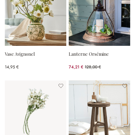
Vase Avignonel
Lanterne Orsémine
14,95 €
74,21 €
128,00 €
(42.02%spared)