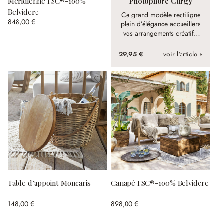
Méridienne FSC®-100%
Photophore Curgy
Belvidere
Ce grand modèle rectiligne
848,00 €
plein d’élégance accueillera
vos arrangements créatifs.
Pour de nouvelles décos
chaque saison !
29,95 €
voir l'article »
Table d’appoint Moncaris
Canapé FSC®-100% Belvidere
148,00 €
898,00 €