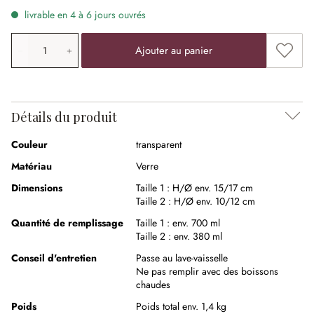
livrable en 4 à 6 jours ouvrés
Quantité de produit: saisissez la valeur souhaitée ou uti
Ajouter
Ajouter au panier
Détails du produit
Couleur
transparent
Matériau
Verre
Dimensions
Taille 1 :
H/Ø env. 15/17 cm
Taille 2 :
H/Ø env. 10/12 cm
Quantité de remplissage
Taille 1 :
env. 700 ml
Taille 2 :
env. 380 ml
Conseil d'entretien
Passe au lave-vaisselle
Ne pas remplir avec des boissons
chaudes
Poids
Poids total env. 1,4 kg