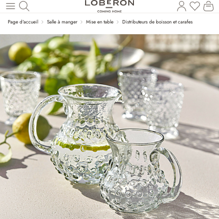
Vous a
Le
Revenir au contenu principal
Page d'accueil
Salle à manger
Mise en table
Distributeurs de boisson et carafes