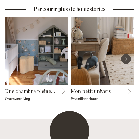
Parcourir plus de homestories
Une chambre pleine de douceur
Mon petit univers
@oursweetliving
@camillecorlouer
@