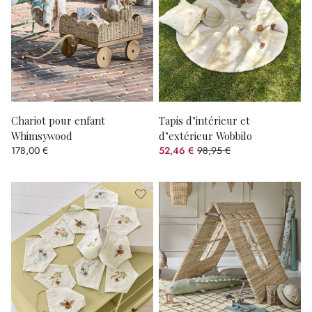
Chariot pour enfant
Tapis d’intérieur et
Whimsywood
d’extérieur Wobbilo
178,00 €
52,46 €
98,95 €
(46.98%spared)