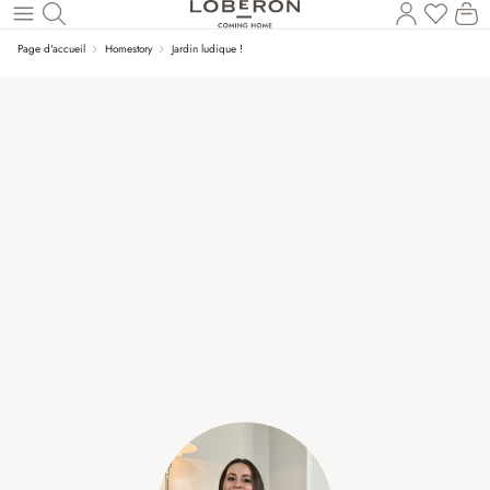
Vous a
Le
Revenir au contenu principal
Page d'accueil
Homestory
Jardin ludique !