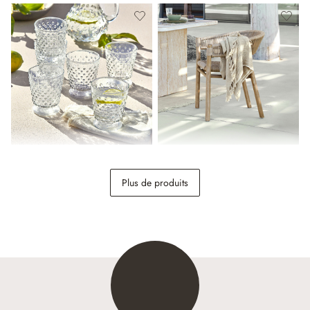
Lot de 6 verres Zaleema
Fauteuil FSC®-100%
Garmontique
Plus de produits
29,95 €
348,00 €