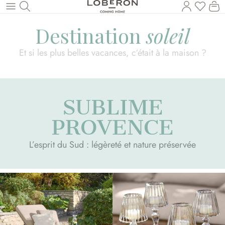
Vous a
Le
Revenir au contenu principal
Destination
soleil
Et si les plus belles vacances, c‘était à la maison ?
SUBLIME
PROVENCE
L’esprit du Sud : légèreté et nature préservée