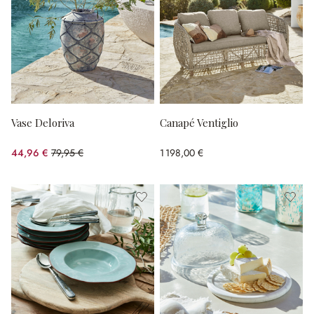
Vase Deloriva
Canapé Ventiglio
44,96 €
79,95 €
1 198,00 €
(43.76%spared)