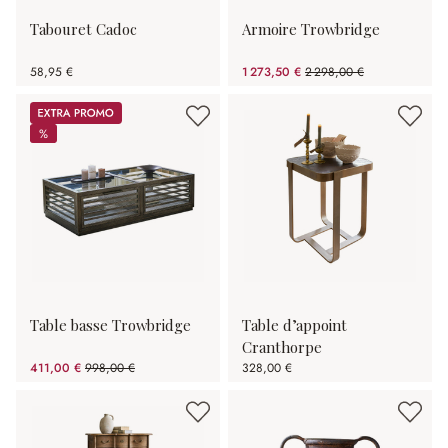
Tabouret Cadoc
Armoire Trowbridge
58,95 €
1 273,50 €
2 298,00 €
(44.58%spared)
Promos
%
%
Table basse Trowbridge
Table d’appoint
Cranthorpe
411,00 €
998,00 €
328,00 €
(58.82%spared)