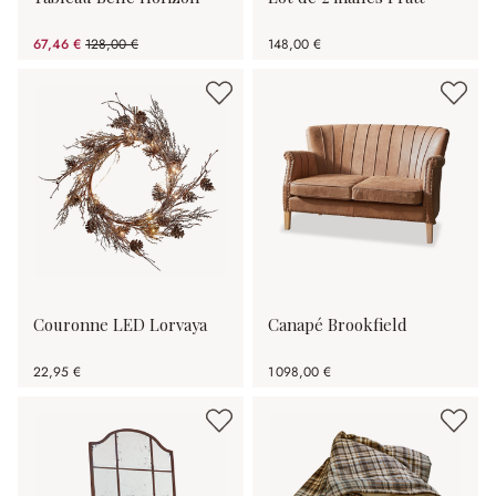
67,46 €
128,00 €
148,00 €
(47.3%spared)
Couronne LED Lorvaya
Canapé Brookfield
22,95 €
1 098,00 €