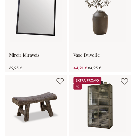
Miroir Miravois
Vase Duvelle
69,95 €
44,21 €
84,95 €
(47.96%spared)
Promos
%
%