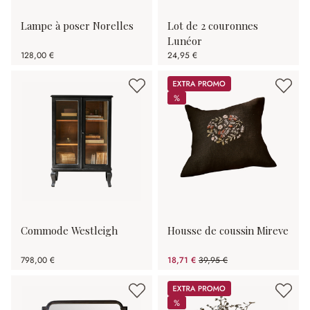
Lampe à poser Norelles
Lot de 2 couronnes
Lunéor
128,00 €
24,95 €
Promos
%
%
Commode Westleigh
Housse de coussin Mireve
798,00 €
18,71 €
39,95 €
(53.17%spared)
Promos
%
%