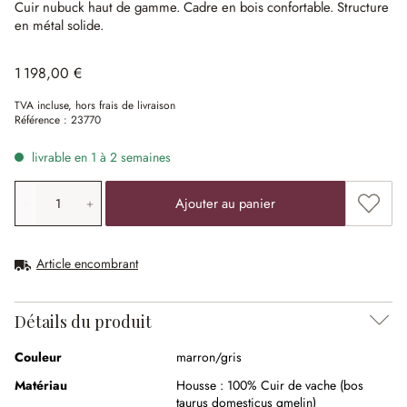
Cuir nubuck haut de gamme.
Cadre en bois confortable.
Structure
en métal solide.
1 198,00 €
TVA incluse, hors frais de livraison
Référence :
23770
livrable en 1 à 2 semaines
Quantité de produit: saisissez la valeur souhaitée ou uti
Ajouter
Ajouter au panier
Article encombrant
Détails du produit
Couleur
marron/gris
Matériau
Housse :
100% Cuir de vache (bos
taurus domesticus gmelin)