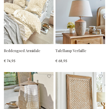
Beddengoed Armidale
Tafellamp Verfaille
€ 74,95
€ 68,95