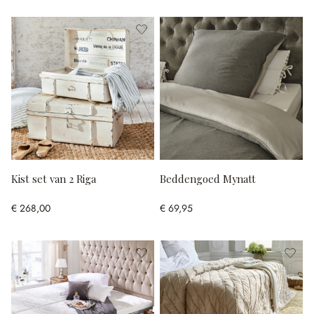
Kist set van 2 Riga
Beddengoed Mynatt
€ 268,00
€ 69,95