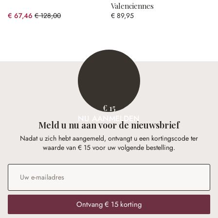
Valenciennes
€ 67,46
€ 128,00
€ 89,95
(47.3% gespart)
€ 15
NU AANMELDEN
Meld u nu aan voor de nieuwsbrief
Nadat u zich hebt aangemeld, ontvangt u een kortingscode ter
waarde van € 15 voor uw volgende bestelling.
E-mailadres
*
Ontvang € 15 korting