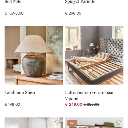
Bed Milo
Spiegel Parielle
€ 1.698,00
€ 298,00
Tafellamp Shiva
Lattenbodem verstelbaar
Vipond
€ 148,00
€ 248,00
€ 328,00
(24.39% gespart)
Set