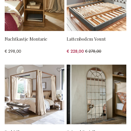
Nachtkastje Montarie
Lattenbodem Yount
€ 298,00
€ 228,00
€ 278,00
(17.99% gespart)