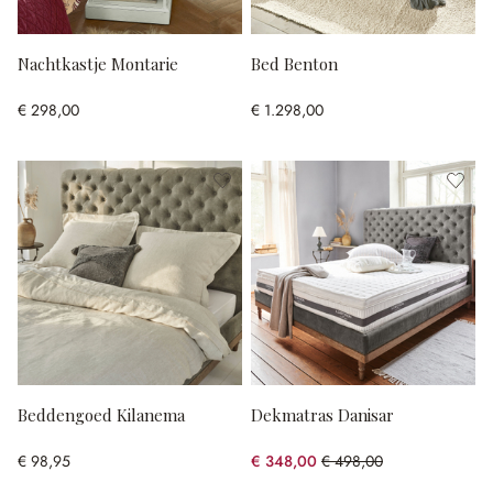
Nachtkastje Montarie
Bed Benton
€ 298,00
€ 1.298,00
Beddengoed Kilanema
Dekmatras Danisar
€ 98,95
€ 348,00
€ 498,00
(30.12% gespart)