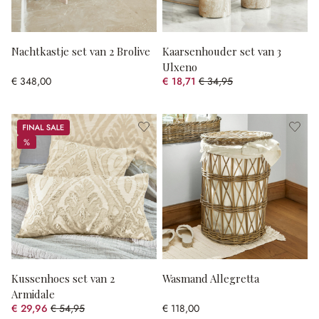
Nachtkastje set van 2 Brolive
Kaarsenhouder set van 3
Ulxeno
€ 348,00
€ 18,71
€ 34,95
(46.47% gespart)
Sale
%
%
Kussenhoes set van 2
Wasmand Allegretta
Armidale
€ 29,96
€ 54,95
€ 118,00
(45.48% gespart)