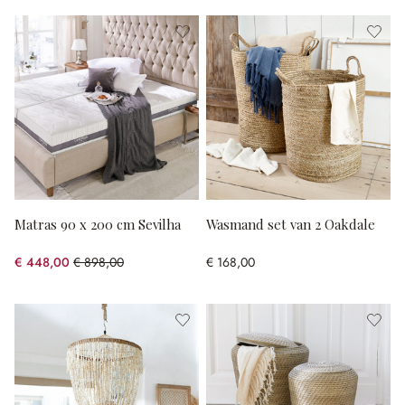
Matras 90 x 200 cm Sevilha
Wasmand set van 2 Oakdale
€ 448,00
€ 898,00
€ 168,00
(50.11% gespart)