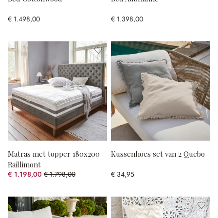
€ 1.498,00
€ 1.398,00
Matras met topper 180x200
Kussenhoes set van 2 Quebo
Raillimont
€ 1.198,00
€ 1.798,00
€ 34,95
(33.37% gespart)