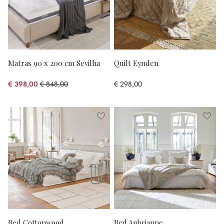
Matras 90 x 200 cm Sevilha
Quilt Eynden
€ 398,00
€ 848,00
€ 298,00
(53.07% gespart)
Bed Cottonwood
Bed Aubrianne