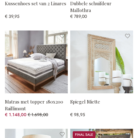
Kussenhoes set van 2 Linares
Dubbele schuifdeur
Mallothra
€ 39,95
€ 789,00
Matras met topper 180x200
Spiegel Miette
Raillimont
€ 1.148,00
€ 1.698,00
€ 98,95
(32.39% gespart)
Sale