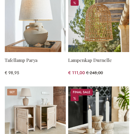
%
%
Tafellamp Parya
Lampenkap Durnelle
€ 98,95
€ 111,00
€ 248,00
(55.24% gespart)
Set
Sale
%
%