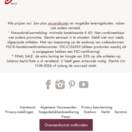
Alle prijzen incl. btw plus
verzendkosten
en mogelijke leveringskosten, indien
niet anders vermeld.
¹ Nieuwsbrief-aanmelding: minimale bestelwaarde € 60; Niet combineerbaar
met andere promoties. Slechts eenmaal in te wisselen. Geldt niet voor reeds
afgeprijsde artikelen. Niet van toepassing op de aankoop van cadeaubonnen.
FSC®-handelsmerklicentienummer: FSC-C136992 (Alleen producten waarbij dit
is aangegeven hebben een FSC-certificering)
* FINAL SALE: de extra korting ter hoogte van 25% op alle artikelen op
loberon.be/nl/Sale is al verrekend. U heeft geen actiecode nodig. Slechts t/m
11-08-2026 of zolang de voorraad strekt.
Impressum
Algemene Voorwaarden
Privacy bescherming
Privacy-instellingen
Toegankelijkheidsverklaring
Outdoor
Herfst
Kerstmis
Pasen
Overeenkomst ontbinden