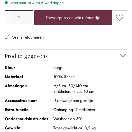
leverbaar in 4 tot 6 werkdagen
Producthoeveelheid: voer de gewenste waarde in of gebr
Toevoe
Toevoegen aan winkelmandje
Gratis retourneren
Productgegevens
Kleur
beige
Materiaal
100% linnen
Afmetingen
H/B ca. 80/140 cm
Striklinten:
H ca. 40 cm
Accessoires noot
U ontvangt één gordijn
Extra functie
Ophanging:
7 striklinten
Onderhoudsinstructies
Wasbaar op 30°
Gewicht
Totaalgewicht ca. 0,2 kg