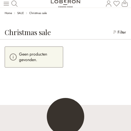
Wi
Naar de hoofdinhoud
Home
SALE
Christmas sale
Christmas sale
Filter
Geen producten
gevonden.