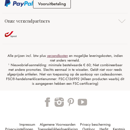
Vooruitbetaling
Vooruitbetaling
Onze verzendpartners
Alle prijzen incl. btw plus
verzendkosten
en mogelijke leveringskosten, indien
niet anders vermeld.
¹ Nieuwsbrief-aanmelding: minimale bestelwaarde € 60; Niet combineerbaar
met andere promoties. Slechts eenmaal in te wisselen. Geldt niet voor reeds
afgeprijsde artikelen. Niet van toepassing op de aankoop van cadeaubonnen.
FSC®-handelsmerklicentienummer: FSC-C136992 (Alleen producten waarbij dit
is aangegeven hebben een FSC-certificering)
Impressum
Algemene Voorwaarden
Privacy bescherming
Privacy-instellingen
Toegankelijkheidsverklaring
Outdoor
Herfst
Kerstmis