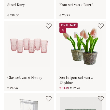
Stoel Kary
Kom set van 2 Biarré
€ 198,00
€ 26,95
Sale
%
%
Glas set van 6 Fleury
Siertulpen set van 2
Zéphine
€ 24,95
€ 11,21
€ 19,95
(43.81% gespart)