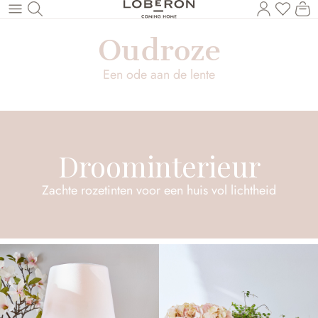
U heef
Wi
Naar de hoofdinhoud
Oudroze
Een ode aan de lente
Droominterieur
Zachte rozetinten voor een huis vol lichtheid