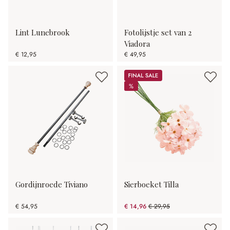
Lint Lunebrook
Fotolijstje set van 2
Viadora
€ 12,95
€ 49,95
Sale
%
%
Gordijnroede Tiviano
Sierboeket Tilla
€ 54,95
€ 14,96
€ 29,95
(50.05% gespart)