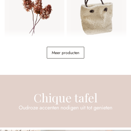
Sierbloem set van 3 Ylvi
Tas Tarvin
Meer producten
€ 24,95
€ 98,95
Chique tafel
Oudroze accenten nodigen uit tot genieten