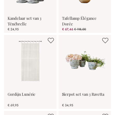
Kandelaar set van 3
Tafellamp Élégance
Ténébrelle
Dorée
€ 24,95
€ 67,46
€ 118,00
(42.83% gespart)
Gordijn Lunérie
Sierpot set van 3 Ravetta
€ 69,95
€ 34,95