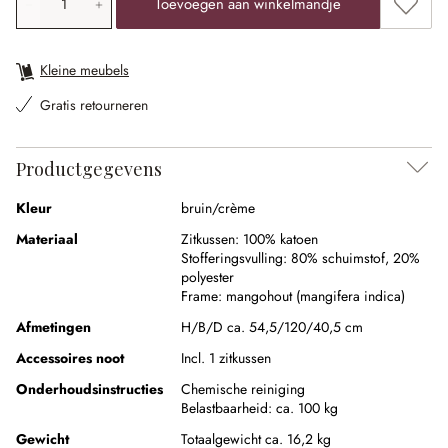
Toevoe
Toevoegen aan winkelmandje
Kleine meubels
Gratis retourneren
Productgegevens
Kleur
bruin/crème
Materiaal
Zitkussen:
100% katoen
Stofferingsvulling:
80% schuimstof
,
20%
polyester
Frame:
mangohout (mangifera indica)
Afmetingen
H/B/D ca. 54,5/120/40,5 cm
Accessoires noot
Incl. 1 zitkussen
Onderhoudsinstructies
Chemische reiniging
Belastbaarheid: ca. 100 kg
Gewicht
Totaalgewicht ca. 16,2 kg