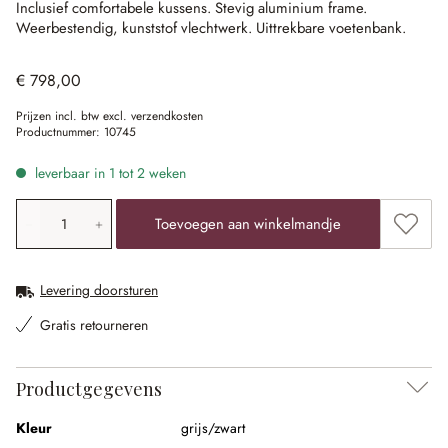
Inclusief comfortabele kussens.
Stevig aluminium frame.
Weerbestendig, kunststof vlechtwerk.
Uittrekbare voetenbank.
€ 798,00
Prijzen incl. btw excl. verzendkosten
Productnummer:
10745
leverbaar in 1 tot 2 weken
Producthoeveelheid: voer de gewenste waarde in of gebr
Toevoe
Toevoegen aan winkelmandje
Levering doorsturen
Gratis retourneren
Productgegevens
Kleur
grijs/zwart