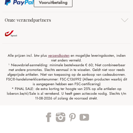
Vooruitbetaling
Vooruitbetaling
Onze verzendpartners
Alle prijzen incl. btw plus
verzendkosten
en mogelijke leveringskosten, indien
niet anders vermeld.
¹ Nieuwsbrief-aanmelding: minimale bestelwaarde € 60; Niet combineerbaar
met andere promoties. Slechts eenmaal in te wisselen. Geldt niet voor reeds
afgeprijsde artikelen. Niet van toepassing op de aankoop van cadeaubonnen.
FSC®-handelsmerklicentienummer: FSC-C136992 (Alleen producten waarbij dit
is aangegeven hebben een FSC-certificering)
* FINAL SALE: de extra korting ter hoogte van 25% op alle artikelen op
loberon.be/nl/Sale is al verrekend. U heeft geen actiecode nodig. Slechts t/m
11-08-2026 of zolang de voorraad strekt.