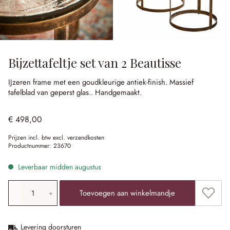
Bijzettafeltje set van 2 Beautisse
IJzeren frame met een goudkleurige antiek-finish.
Massief
tafelblad van geperst glas..
Handgemaakt.
€ 498,00
Prijzen incl. btw excl. verzendkosten
Productnummer:
23670
Leverbaar midden augustus
Producthoeveelheid: voer de gewenste waarde in of gebr
Toevoe
Toevoegen aan winkelmandje
Levering doorsturen