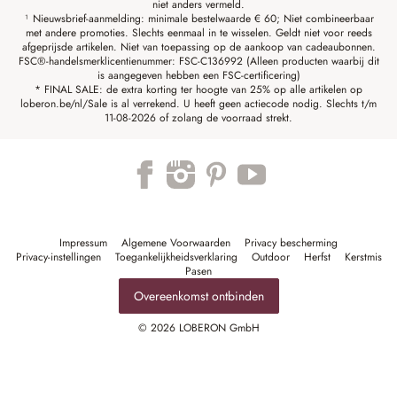
niet anders vermeld.
¹ Nieuwsbrief-aanmelding: minimale bestelwaarde € 60; Niet combineerbaar
met andere promoties. Slechts eenmaal in te wisselen. Geldt niet voor reeds
afgeprijsde artikelen. Niet van toepassing op de aankoop van cadeaubonnen.
FSC®-handelsmerklicentienummer: FSC-C136992 (Alleen producten waarbij dit
is aangegeven hebben een FSC-certificering)
* FINAL SALE: de extra korting ter hoogte van 25% op alle artikelen op
loberon.be/nl/Sale is al verrekend. U heeft geen actiecode nodig. Slechts t/m
11-08-2026 of zolang de voorraad strekt.
Impressum
Algemene Voorwaarden
Privacy bescherming
Privacy-instellingen
Toegankelijkheidsverklaring
Outdoor
Herfst
Kerstmis
Pasen
Overeenkomst ontbinden
© 2026 LOBERON GmbH