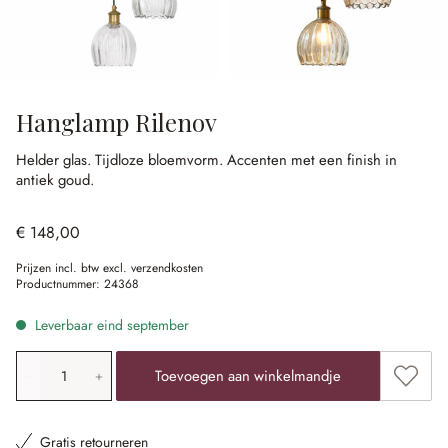
Hanglamp Rilenov
Helder glas.
Tijdloze bloemvorm.
Accenten met een finish in
antiek goud.
€ 148,00
Prijzen incl. btw excl. verzendkosten
Productnummer:
24368
Leverbaar eind september
Producthoeveelheid: voer de gewenste waarde in of gebr
Toevoe
Toevoegen aan winkelmandje
Gratis retourneren