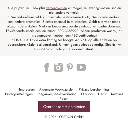
Alle prijzen incl. btw plus
verzendkosten
en mogelijke leveringskosten, indien
niet anders vermeld.
¹ Nieuwsbrief-aanmelding: minimale bestelwaarde € 60; Niet combineerbaar
met andere promoties. Slechts eenmaal in te wisselen. Geldt niet voor reeds
afgeprijsde artikelen. Niet van toepassing op de aankoop van cadeaubonnen.
FSC®-handelsmerklicentienummer: FSC-C136992 (Alleen producten waarbij dit
is aangegeven hebben een FSC-certificering)
* FINAL SALE: de extra korting ter hoogte van 25% op alle artikelen op
loberon.be/nl/Sale is al verrekend. U heeft geen actiecode nodig. Slechts t/m
11-08-2026 of zolang de voorraad strekt.
Impressum
Algemene Voorwaarden
Privacy bescherming
Privacy-instellingen
Toegankelijkheidsverklaring
Outdoor
Herfst
Kerstmis
Pasen
Overeenkomst ontbinden
© 2026 LOBERON GmbH