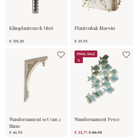
Klimplantenrek Vitot
Plantenbak Marwin
€ 128,00
€ 39,95
Sale
%
%
Wandornament set van 2
Wandornament Pesce
Bizue
€ 46,95
€ 33,71
€ 56,95
(40.81% gespart)