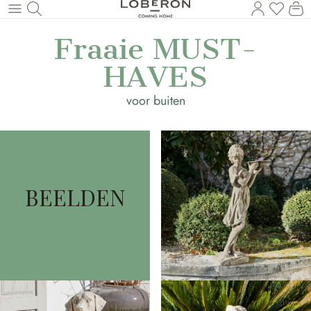
U heef
Wi
Naar de hoofdinhoud
Fraaie MUST-
HAVES
voor buiten
BEELDEN