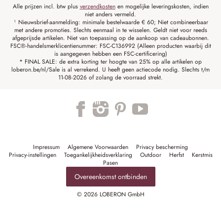
Alle prijzen incl. btw plus
verzendkosten
en mogelijke leveringskosten, indien
niet anders vermeld.
¹ Nieuwsbrief-aanmelding: minimale bestelwaarde € 60; Niet combineerbaar
met andere promoties. Slechts eenmaal in te wisselen. Geldt niet voor reeds
afgeprijsde artikelen. Niet van toepassing op de aankoop van cadeaubonnen.
FSC®-handelsmerklicentienummer: FSC-C136992 (Alleen producten waarbij dit
is aangegeven hebben een FSC-certificering)
* FINAL SALE: de extra korting ter hoogte van 25% op alle artikelen op
loberon.be/nl/Sale is al verrekend. U heeft geen actiecode nodig. Slechts t/m
11-08-2026 of zolang de voorraad strekt.
Impressum
Algemene Voorwaarden
Privacy bescherming
Privacy-instellingen
Toegankelijkheidsverklaring
Outdoor
Herfst
Kerstmis
Pasen
Overeenkomst ontbinden
© 2026 LOBERON GmbH