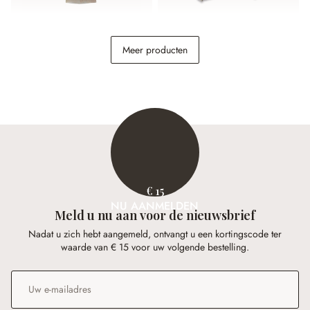
Amfoor Iverlon
Plantenmand set van 2
Meer producten
Gialousa
€ 49,95
€ 248,00
€ 15
NU AANMELDEN
Meld u nu aan voor de nieuwsbrief
Nadat u zich hebt aangemeld, ontvangt u een kortingscode ter
waarde van € 15 voor uw volgende bestelling.
E-mailadres
*