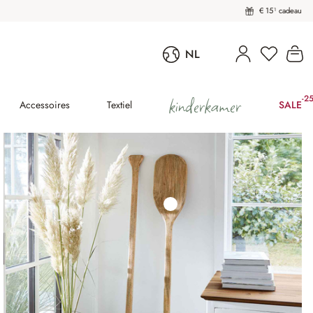
€ 15¹ cadeau
U heeft 
Wi
NL
kinderkamer
-2
(25
Accessoires
Textiel
SALE