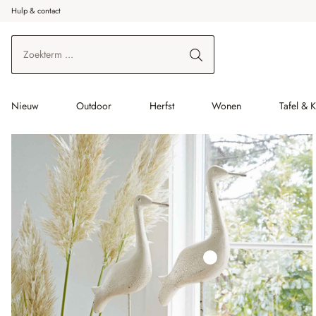
Hulp & contact
r de hoofdinhoud
Ga naar zoeken
Ga naar de hoofdnavigatie
Nieuw
Outdoor
Herfst
Wonen
Tafel & 