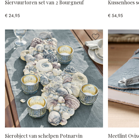
Siervuurtoren set van 2 Bourgneuf
Kussenhoes s
€ 24,95
€ 54,95
Sierobject van schelpen Potnarvin
Meetlint Ovix