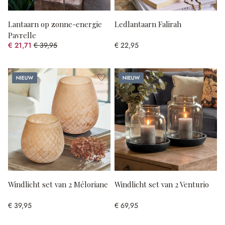
Lantaarn op zonne-energie
Ledlantaarn Falirah
Pavrelle
€ 21,71
€ 39,95
€ 22,95
(45.66% gespart)
Nieuw
Nieuw
Windlicht set van 2 Méloriane
Windlicht set van 2 Venturio
€ 39,95
€ 69,95