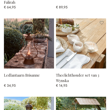
Falirah
€ 64,95
€ 89,95
Ledlantaarn Brisanne
Theelichthouder set van 3
Wynska
€ 34,95
€ 14,95