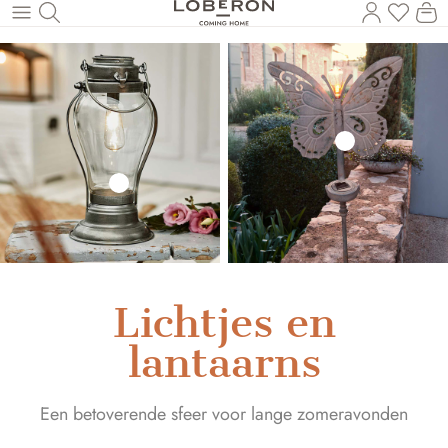
U heef
Wi
Naar de hoofdinhoud
Lichtjes en
lantaarns
Een betoverende sfeer voor lange zomeravonden