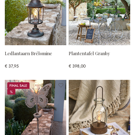
Ledlantaarn Brélomine
Plantentafel Granby
€ 37,95
€ 398,00
Sale
%
%