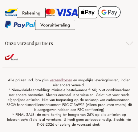
Rekening
Rekening
Vooruitbetaling
Vooruitbetaling
Onze verzendpartners
Alle prijzen incl. btw plus
verzendkosten
en mogelijke leveringskosten, indien
niet anders vermeld.
¹ Nieuwsbrief-aanmelding: minimale bestelwaarde € 60; Niet combineerbaar
met andere promoties. Slechts eenmaal in te wisselen. Geldt niet voor reeds
afgeprijsde artikelen. Niet van toepassing op de aankoop van cadeaubonnen.
FSC®-handelsmerklicentienummer: FSC-C136992 (Alleen producten waarbij dit
is aangegeven hebben een FSC-certificering)
* FINAL SALE: de extra korting ter hoogte van 25% op alle artikelen op
loberon.be/nl/Sale is al verrekend. U heeft geen actiecode nodig. Slechts t/m
11-08-2026 of zolang de voorraad strekt.