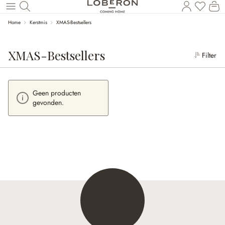
Wi
Naar de hoofdinhoud
Home
Kerstmis
XMAS-Bestsellers
XMAS-Bestsellers
Filter
Geen producten
gevonden.