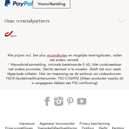
Vooruitbetaling
Vooruitbetaling
Onze verzendpartners
Alle prijzen incl. btw plus
verzendkosten
en mogelijke leveringskosten, indien
niet anders vermeld.
¹ Nieuwsbrief-aanmelding: minimale bestelwaarde € 60; Niet combineerbaar
met andere promoties. Slechts eenmaal in te wisselen. Geldt niet voor reeds
afgeprijsde artikelen. Niet van toepassing op de aankoop van cadeaubonnen.
FSC®-handelsmerklicentienummer: FSC-C136992 (Alleen producten waarbij dit
is aangegeven hebben een FSC-certificering)
Impressum
Algemene Voorwaarden
Privacy bescherming
Privacy-instellingen
Toegankelijkheidsverklaring
Outdoor
Herfst
Kerstmis