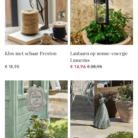
Klos met schaar Preston
Lantaarn op zonne-energie
Lumeriss
€ 18,95
€ 14,96
€ 28,95
(48.32% gespart)