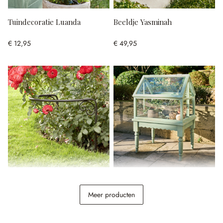
Tuindecoratie Luanda
Beeldje Yasminah
€ 12,95
€ 49,95
Rozensteun Cunfin
Plantenkas Isoméline
Meer producten
€ 22,95
€ 268,00