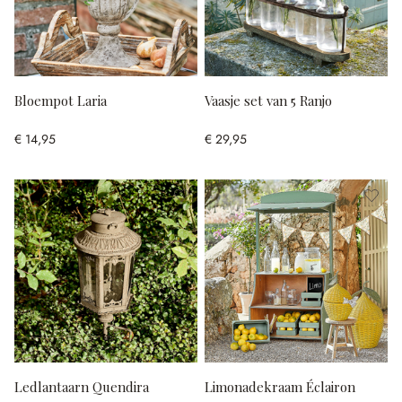
Bloempot Laria
Vaasje set van 5 Ranjo
€ 14,95
€ 29,95
Ledlantaarn Quendira
Limonadekraam Éclairon