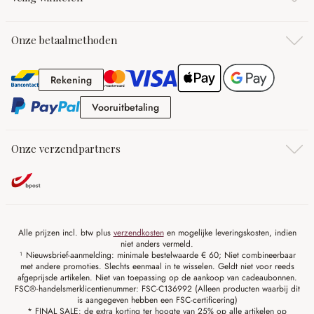
Onze betaalmethoden
Rekening
Rekening
Vooruitbetaling
Vooruitbetaling
Onze verzendpartners
Alle prijzen incl. btw plus
verzendkosten
en mogelijke leveringskosten, indien
niet anders vermeld.
¹ Nieuwsbrief-aanmelding: minimale bestelwaarde € 60; Niet combineerbaar
met andere promoties. Slechts eenmaal in te wisselen. Geldt niet voor reeds
afgeprijsde artikelen. Niet van toepassing op de aankoop van cadeaubonnen.
FSC®-handelsmerklicentienummer: FSC-C136992 (Alleen producten waarbij dit
is aangegeven hebben een FSC-certificering)
* FINAL SALE: de extra korting ter hoogte van 25% op alle artikelen op