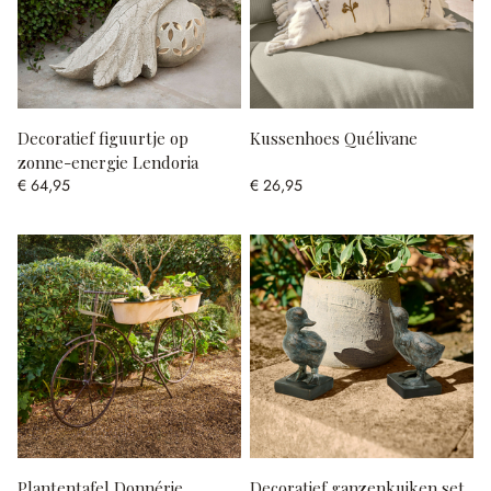
Decoratief figuurtje op
Kussenhoes Quélivane
zonne-energie Lendoria
€ 64,95
€ 26,95
Plantentafel Donnérie
Decoratief ganzenkuiken set