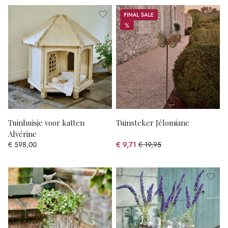
Sale
%
%
Tuinhuisje voor katten
Tuinsteker Jélomiane
Alvérine
€ 598,00
€ 9,71
€ 19,95
(51.33% gespart)