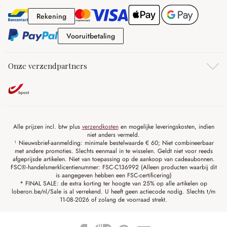
Rekening
Rekening
Vooruitbetaling
Vooruitbetaling
Onze verzendpartners
Alle prijzen incl. btw plus
verzendkosten
en mogelijke leveringskosten, indien
niet anders vermeld.
¹ Nieuwsbrief-aanmelding: minimale bestelwaarde € 60; Niet combineerbaar
met andere promoties. Slechts eenmaal in te wisselen. Geldt niet voor reeds
afgeprijsde artikelen. Niet van toepassing op de aankoop van cadeaubonnen.
FSC®-handelsmerklicentienummer: FSC-C136992 (Alleen producten waarbij dit
is aangegeven hebben een FSC-certificering)
* FINAL SALE: de extra korting ter hoogte van 25% op alle artikelen op
loberon.be/nl/Sale is al verrekend. U heeft geen actiecode nodig. Slechts t/m
11-08-2026 of zolang de voorraad strekt.