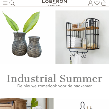
U heef
Wi
Naar de hoofdinhoud
Industrial Summer
De nieuwe zomerlook voor de badkamer