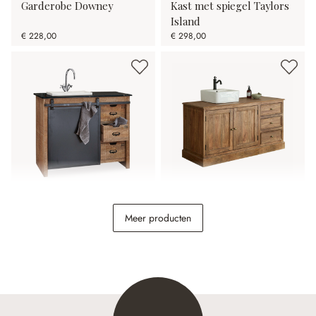
Garderobe Downey
Kast met spiegel Taylors
Island
€ 228,00
€ 298,00
Wastafelmeubel Taylors
Wastafelmeubel
Meer producten
Island
Dorchester
€ 989,00
€ 998,00