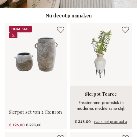
Nu decotip namaken
Sale
%
%
Sierpot Tearce
Fascinerend pronkstuk in
moderne, mediterrane stijl.
Sierpot set van 2 Cœuron
naar het product »
€ 348,00
€ 126,00
€ 298,00
(57.72% gespart)