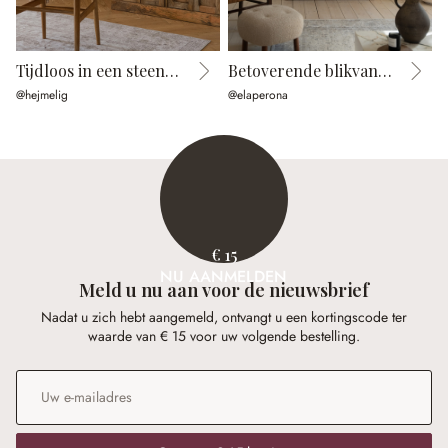
Tijdloos in een steenlook
Betoverende blikvanger
@hejmelig
@elaperona
@
€ 15
NU AANMELDEN
Meld u nu aan voor de nieuwsbrief
Nadat u zich hebt aangemeld, ontvangt u een kortingscode ter
waarde van € 15 voor uw volgende bestelling.
E-mailadres
*