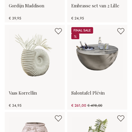
Gordijn Maddison
Embrasse set van 2 Lille
€ 39,95
€ 24,95
Sale
%
%
Vaas Korrellin
Salontafel Plévin
€ 34,95
€ 261,00
€ 498,00
(47.59% gespart)