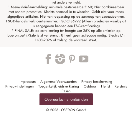
niet anders vermeld.
¹ Nieuwsbrief-aanmelding: minimale bestelwaarde € 60; Niet combineerbaar
met andere promoties. Slechts eenmaal in te wisselen. Geldt niet voor reeds
afgeprijsde artikelen. Niet van toepassing op de aankoop van cadeaubonnen.
FSC®-handelsmerklicentienummer: FSC-C136992 (Alleen producten waarbij dit
is aangegeven hebben een FSC-certificering)
* FINAL SALE: de extra korting ter hoogte van 25% op alle artikelen op
loberon.be/nl/Sale is al verrekend. U heeft geen actiecode nodig. Slechts t/m
11-08-2026 of zolang de voorraad strekt.
Impressum
Algemene Voorwaarden
Privacy bescherming
Privacy-instellingen
Toegankelijkheidsverklaring
Outdoor
Herfst
Kerstmis
Pasen
Overeenkomst ontbinden
© 2026 LOBERON GmbH