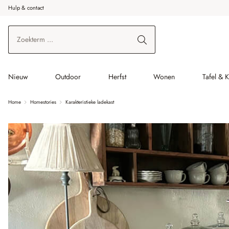
Hulp & contact
r de hoofdinhoud
Ga naar zoeken
Ga naar de hoofdnavigatie
Nieuw
Outdoor
Herfst
Wonen
Tafel & 
Home
Homestories
Karakteristieke ladekast