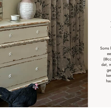
Soms 
ee
(
@co
dat, 
ge
ke
haa