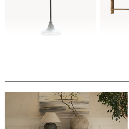
Tafellamp Swindon
Hangkast B
€ 44,95
€ 548,00