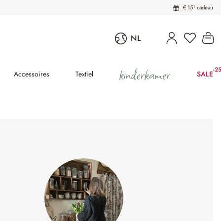
€ 15¹ cadeau
U heeft 
Wi
NL
kinderkamer
-2
(25
Accessoires
Textiel
SALE