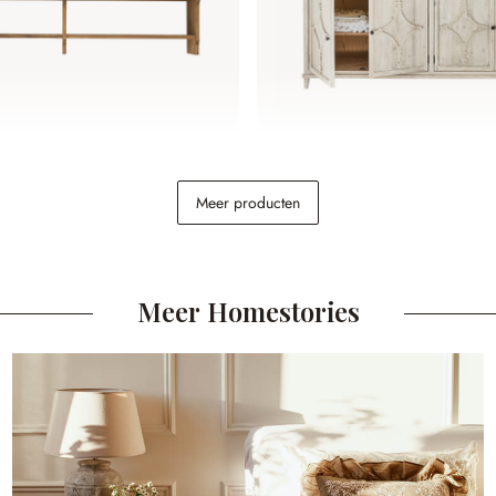
ergenfield
Lage kast Pemberton
Meer producten
€ 1.498,00
Meer Homestories