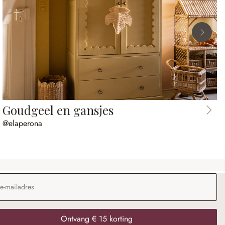
Goudgeel en gansjes
@elaperona
dres
*
Ontvang € 15 korting