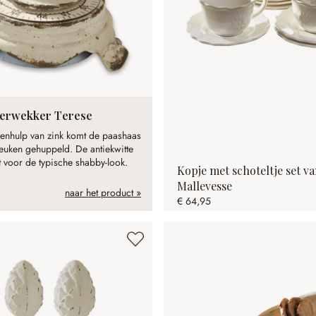
ierwekker Terese
enhulp van zink komt de paashaas
keuken gehuppeld. De antiekwitte
t voor de typische shabby-look.
Kopje met schoteltje set va
Mallevesse
naar het product »
€ 64,95