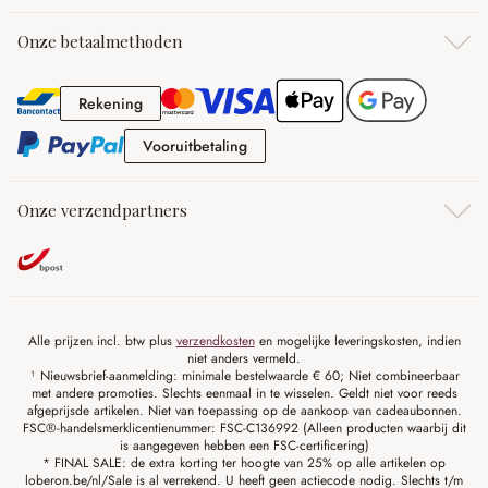
Onze betaalmethoden
Rekening
Rekening
Vooruitbetaling
Vooruitbetaling
Onze verzendpartners
Alle prijzen incl. btw plus
verzendkosten
en mogelijke leveringskosten, indien
niet anders vermeld.
¹ Nieuwsbrief-aanmelding: minimale bestelwaarde € 60; Niet combineerbaar
met andere promoties. Slechts eenmaal in te wisselen. Geldt niet voor reeds
afgeprijsde artikelen. Niet van toepassing op de aankoop van cadeaubonnen.
FSC®-handelsmerklicentienummer: FSC-C136992 (Alleen producten waarbij dit
is aangegeven hebben een FSC-certificering)
* FINAL SALE: de extra korting ter hoogte van 25% op alle artikelen op
loberon.be/nl/Sale is al verrekend. U heeft geen actiecode nodig. Slechts t/m