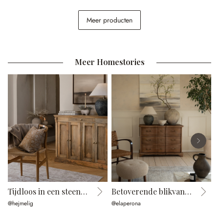
Kan Agudelle
Meer producten
€ 44,95
Meer Homestories
Tijdloos in een steenlook
Betoverende blikvanger
@hejmelig
@elaperona
@