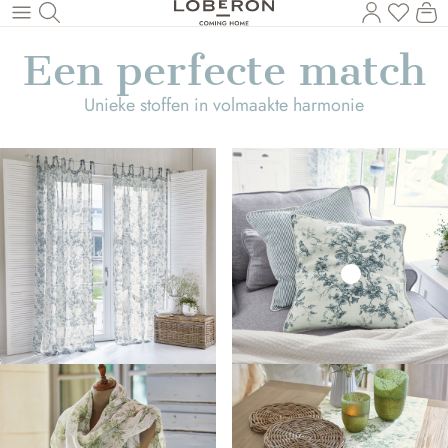
U heef
Wi
Naar de hoofdinhoud
Een perfecte match
Unieke stoffen in volmaakte harmonie