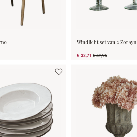
rno
Windlicht set van 2 Zorayn
€ 33,71
€ 59,95
(43.77% gespart)