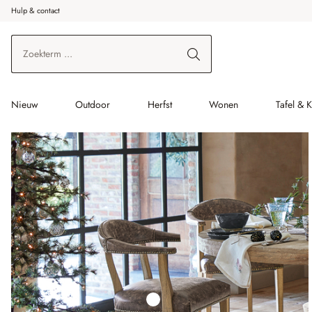
Hulp & contact
r de hoofdinhoud
Ga naar zoeken
Ga naar de hoofdnavigatie
Nieuw
Outdoor
Herfst
Wonen
Tafel & 