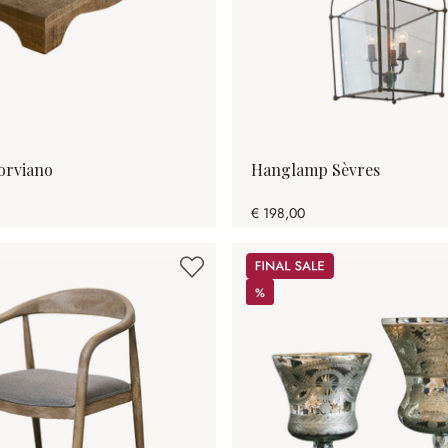
orviano
Hanglamp Sèvres
€ 198,00
Sale
%
%