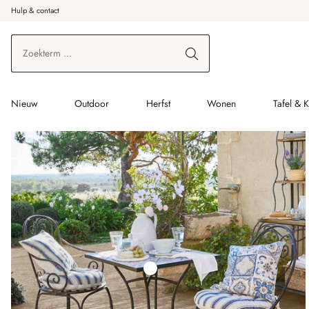
Hulp & contact
r de hoofdinhoud
Ga naar zoeken
Ga naar de hoofdnavigatie
Nieuw
Outdoor
Herfst
Wonen
Tafel & 