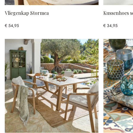
Vliegenkap Stormea
Kussenhoes s
€ 54,95
€ 34,95