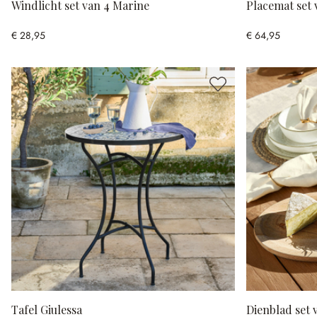
Windlicht set van 4 Marine
Placemat set 
€ 28,95
€ 64,95
Tafel Giulessa
Dienblad set 