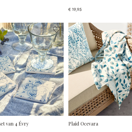
€ 19,95
et van 4 Évry
Plaid Ocevara