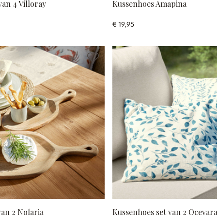
van 4 Villoray
Kussenhoes Amapina
€ 19,95
van 2 Nolaria
Kussenhoes set van 2 Ocevar