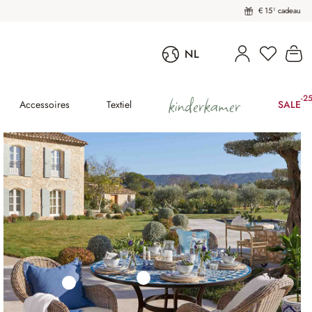
€ 15¹ cadeau
U heeft 
Wi
NL
kinderkamer
-2
(25
Accessoires
Textiel
SALE