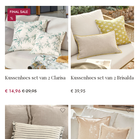
Sale
%
%
Kussenhoes set van 2 Clarisa
Kussenhoes set van 2 Brisalda
€ 14,96
€ 29,95
€ 39,95
(50.05% gespart)