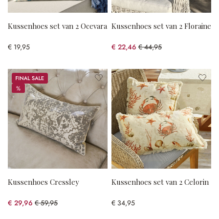
Kussenhoes set van 2 Ocevara
Kussenhoes set van 2 Floraine
€ 19,95
€ 22,46
€ 44,95
(50.03% gespart)
Sale
%
%
Kussenhoes Cressley
Kussenhoes set van 2 Celorin
€ 29,96
€ 59,95
€ 34,95
(50.03% gespart)