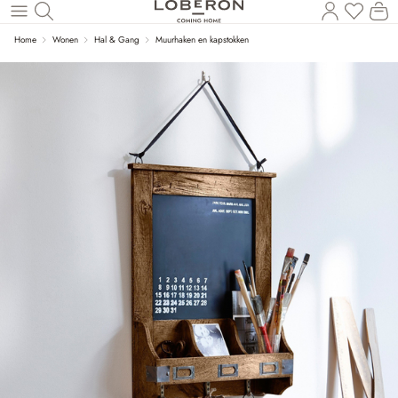
U heef
Wi
Naar de hoofdinhoud
Home
Wonen
Hal & Gang
Muurhaken en kapstokken