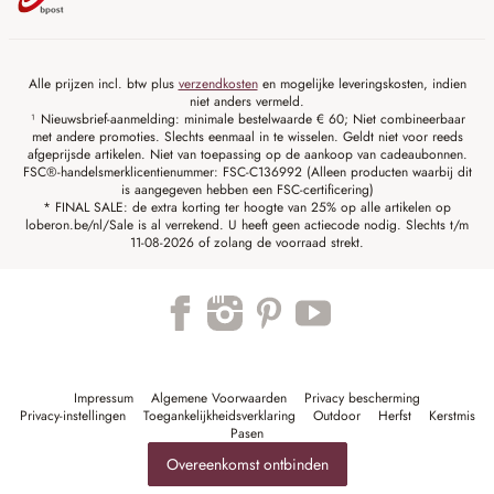
Alle prijzen incl. btw plus
verzendkosten
en mogelijke leveringskosten, indien
niet anders vermeld.
¹ Nieuwsbrief-aanmelding: minimale bestelwaarde € 60; Niet combineerbaar
met andere promoties. Slechts eenmaal in te wisselen. Geldt niet voor reeds
afgeprijsde artikelen. Niet van toepassing op de aankoop van cadeaubonnen.
FSC®-handelsmerklicentienummer: FSC-C136992 (Alleen producten waarbij dit
is aangegeven hebben een FSC-certificering)
* FINAL SALE: de extra korting ter hoogte van 25% op alle artikelen op
loberon.be/nl/Sale is al verrekend. U heeft geen actiecode nodig. Slechts t/m
11-08-2026 of zolang de voorraad strekt.
Impressum
Algemene Voorwaarden
Privacy bescherming
Privacy-instellingen
Toegankelijkheidsverklaring
Outdoor
Herfst
Kerstmis
Pasen
Overeenkomst ontbinden