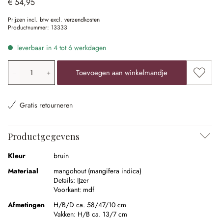
€ 54,95
Prijzen incl. btw excl. verzendkosten
Productnummer:
13333
leverbaar in 4 tot 6 werkdagen
Producthoeveelheid: voer de gewenste waarde in of gebr
Toevoe
Toevoegen aan winkelmandje
Gratis retourneren
Productgegevens
Kleur
bruin
Materiaal
mangohout (mangifera indica)
Details:
IJzer
Voorkant:
mdf
Afmetingen
H/B/D ca. 58/47/10 cm
Vakken:
H/B ca. 13/7 cm