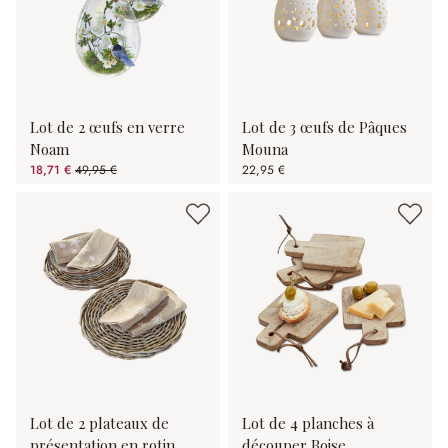
Lot de 2 œufs en verre
Lot de 3 œufs de Pâques
Noam
Mouna
18,71 €
49,95 €
22,95 €
(62.54%spared)
Lot de 2 plateaux de
Lot de 4 planches à
présentation en rotin
découper Boise