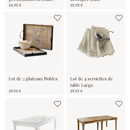
Bland
24,95 €
22,95 €
Lot de 2 plateaux Nobles
Lot de 4 serviettes de
table Largo
39,95 €
29,95 €