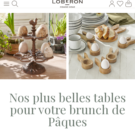
Vous a
Le
Revenir au contenu principal
Nos plus belles tables
pour votre brunch de
Pâques