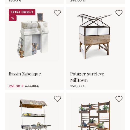
98,95 €
248,00 €
Promos
%
%
Bassin Zabelique
Potager surélevé
Milltown
261,00 €
498,00 €
398,00 €
(47.59%spared)