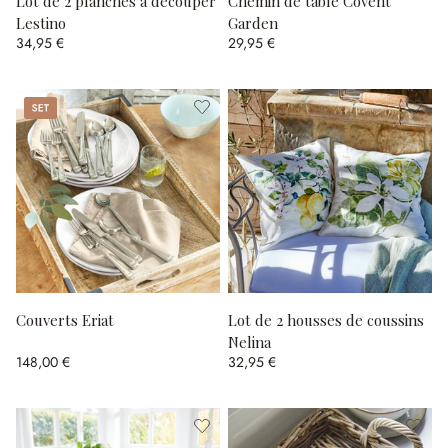
Lot de 2 planches à découper
Chemin de table Covent
Lestino
Garden
34,95 €
29,95 €
Set
Couverts Eriat
Lot de 2 housses de coussins
Nelina
148,00 €
32,95 €